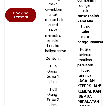
gunakanlah
maka
dengan
diwajibkan
baik.
Booking
untuk
tanyakanlah
Tempat
menambah
kami bila
durasi
tidak
sewa
tahu
menjadi 2
cara
jam dan
penggunaanya.
berlaku
Ketika
kelipatannya.
selesai,
Contoh :
matikan
peralatan
1-15
listrik
Orang :
lainnnya.
Sewa 1
JAGALAH
Jam
KEBERSIHAN!
1-30
KEMBALIKAN
Orang :
SEMUA
Sewa 2
PERALATAN
Jam