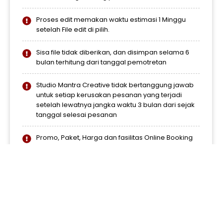
Proses edit memakan waktu estimasi 1 Minggu
setelah File edit di pilih.
Sisa file tidak diberikan, dan disimpan selama 6
bulan terhitung dari tanggal pemotretan
Studio Mantra Creative tidak bertanggung jawab
untuk setiap kerusakan pesanan yang terjadi
setelah lewatnya jangka waktu 3 bulan dari sejak
tanggal selesai pesanan
Promo, Paket, Harga dan fasilitas Online Booking
dapat berubah sewaktu-waktu tanpa
pemberitahuan sebelumnya.
Syarat dan ketentuan untuk setiap paket sudah
tertera di dalam detail paket masing-masing.