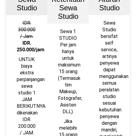
Studio​
Sewa
Studio​
Studio
IDR.
Sewa
300.000
Studio
Sewa 1
/ Jam.
bersifat
STUDIO
IDR.
self
Per jam
250.000/jam
service,
hanya
artinya
untuk
UNTUK
penyewa
maksimum
biaya
dapat
15 orang
ekstra
menggunakan
(Termasuk
perpanjangan
semua
tim
sewa
peralatan
Makeup,
studio 1
studio
Fotografer,
JAM
sesuai
Asisten
BERIKUTNYA
kebutuhan
DLL).
dikenakan
penyewa
IDR.
Jika
dengan
200.000
melebihi
mandiri,
/ JAM.
15 orang